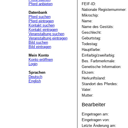
Pferd anbieten
FEIF-ID:
Nationale Registernummer:
Datenbank
Mikrochip:
Pferd suchen
Pferd eintragen
Name:
Kontakt suchen
Name des Gestüts:
Kontakt eintragen
Geschlecht:
Veranstaltung suchen
Veranstaltung eintragen
Geburtstag:
Bild suchen
Todestag:
Bild eintragen
Hauptfarbe:
Mein Konto
Einfarbig/zweifarbig:
Konto eröffnen
Bes. Farbmerkmale:
Login
Genetische Information:
Sprachen
Ekzem:
Deutsch
Herkunftsland:
English
Standort des Pferdes:
Vater:
Mutter:
Bearbeiter
Eingetragen am:
Eingetragen von:
Letzte Änderung am: