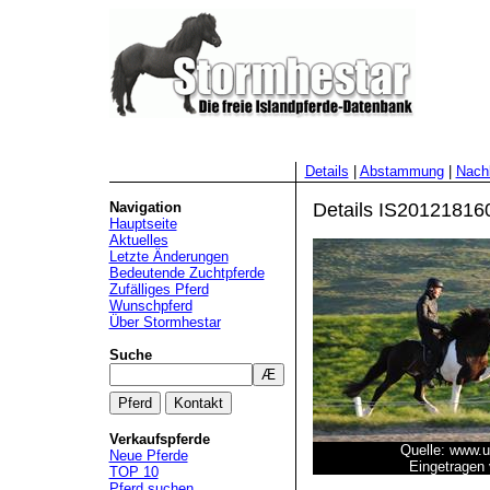
Details
|
Abstammung
|
Nac
Navigation
Details IS2012181608
Hauptseite
Aktuelles
Letzte Änderungen
Bedeutende Zuchtpferde
Zufälliges Pferd
Wunschpferd
Über Stormhestar
Suche
Verkaufspferde
Quelle: www.u
Neue Pferde
Eingetragen 
TOP 10
Pferd suchen