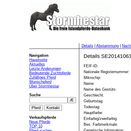
Details
|
Abstammung
|
Nac
Navigation
Details SE201410633
Hauptseite
Aktuelles
FEIF-ID:
Letzte Änderungen
Nationale Registernummer:
Bedeutende Zuchtpferde
Zufälliges Pferd
Mikrochip:
Wunschpferd
Name:
Über Stormhestar
Name des Gestüts:
Suche
Geschlecht:
Geburtstag:
Todestag:
Hauptfarbe:
Verkaufspferde
Einfarbig/zweifarbig:
Neue Pferde
Bes. Farbmerkmale:
TOP 10
Genetische Information:
Pferd suchen