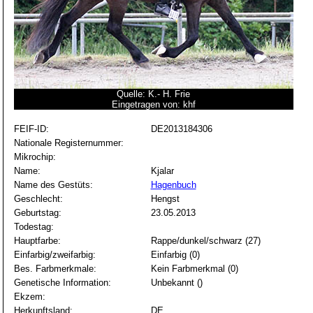
Quelle: K.- H. Frie
Eingetragen von: khf
FEIF-ID:
DE2013184306
Nationale Registernummer:
Mikrochip:
Name:
Kjalar
Name des Gestüts:
Hagenbuch
Geschlecht:
Hengst
Geburtstag:
23.05.2013
Todestag:
Hauptfarbe:
Rappe/dunkel/schwarz (27)
Einfarbig/zweifarbig:
Einfarbig (0)
Bes. Farbmerkmale:
Kein Farbmerkmal (0)
Genetische Information:
Unbekannt ()
Ekzem:
Herkunftsland:
DE