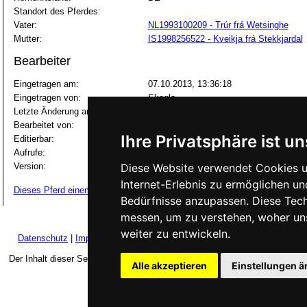
Standort des Pferdes:
Vater:
NL1993100209 - Trúr frá Wetsinghe
Mutter:
IS1998256522 - Kveikja frá Stekkjardal
Bearbeiter
Eingetragen am:
07.10.2013, 13:36:18
Eingetragen von:
Skegla
Letzte Änderung am:
18.05.2026, 11:56:29
Bearbeitet von:
khf
Ihre Privatsphäre ist un
Editierbar:
Von Allen
Aufrufe:
511
Version:
Diese Website verwendet Cookies u
4
Internet-Erlebnis zu ermöglichen un
Dieses Pferd einem Freund weiterempfehlen
Bedürfnisse anzupassen. Diese Tec
messen, um zu verstehen, woher u
weiter zu entwickeln.
Datenschutz
|
Impressum
|
Über Stormhestar
|
Lizenzbestimmungen
Der Inhalt dieser Seite steht unter der GNU Free Documentation License.
Alle akzeptieren
Einstellungen 
Software Version 1.0.42