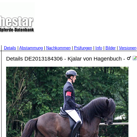
Details
|
Abstammung
|
Nachkommen
|
Prüfungen
|
Info
|
Bilder
|
Versionen
Details DE2013184306 - Kjalar von Hagenbuch -